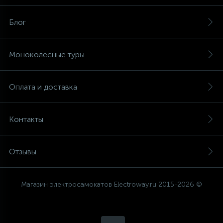
С РУЧКОЙ
ВНЕДОРОЖНЫЕ
Блог
1
ДЕТСКИЕ
INMOTION
Моноколесные туры
2
ДЛЯ ГОРОДА
GOTWAY
Оплата и доставка
4
FASTWHEEL
ЗИМНИЕ
Контакты
3
1
МОЩНЫЕ
KINGSONG
Отзывы
3
С СИДЕНЬЕМ
Магазин электросамокатов Electroway.ru 2015-2026 ©