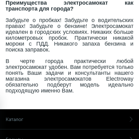
Преимущества электросамокат как
транспорта для города?
Забудьте о пробках! Забудьте о водительских
правах! Забудьте о бензине! Электросамокат
идеален в городских условиях. Никаких больше
километровых пробок. Практически никакой
мороки с ПДД. Никакого запаха бензина и
поиска заправок.
В черте города практически любой
электросамокат удобен. Вам потребуется только
понять Ваши задачи и консультанты нашего
магазина электросамокатов
Electroway
обязательно подберут модель идеально
подходящую именно Вам.
ГИРОСКУТЕРЫ
ЗАПЧАСТИ
МОНОКОЛЕСА
СИГВЕИ
ЭЛЕКТРОСАМОКАТЫ
ЭЛЕКТРОСКЕЙТЫ
Каталог
16
2
3
1
1
10 дюймов
ДЛЯ ГИРОСКУТЕРОВ
Airwheel
Airwheel
ДЛЯ НАЧИНАЮЩИХ
ELECTROWAY