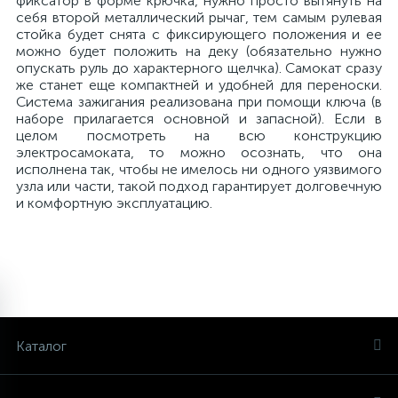
фиксатор в форме крючка, нужно просто вытянуть на
себя второй металлический рычаг, тем самым рулевая
стойка будет снята с фиксирующего положения и ее
можно будет положить на деку (обязательно нужно
опускать руль до характерного щелчка). Самокат сразу
же станет еще компактней и удобней для переноски.
Система зажигания реализована при помощи ключа (в
наборе прилагается основной и запасной). Если в
целом посмотреть на всю конструкцию
электросамоката, то можно осознать, что она
исполнена так, чтобы не имелось ни одного уязвимого
узла или части, такой подход гарантирует долговечную
и комфортную эксплуатацию.
ГИРОСКУТЕРЫ
ЗАПЧАСТИ
МОНОКОЛЕСА
СИГВЕИ
ЭЛЕКТРОСАМОКАТЫ
ЭЛЕКТРОСКЕЙТЫ
Каталог
16
2
3
1
1
10 дюймов
ДЛЯ ГИРОСКУТЕРОВ
Airwheel
Airwheel
ДЛЯ НАЧИНАЮЩИХ
ELECTROWAY