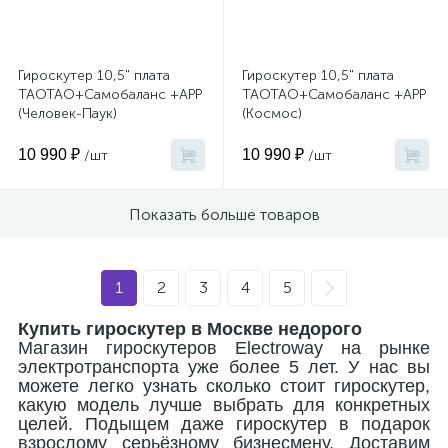
Гироскутер 10,5" плата
Гироскутер 10,5" плата
TAOTAO+Самобаланс +APP
TAOTAO+Самобаланс +APP
(Человек-Паук)
(Космос)
10 990 ₽
10 990 ₽
/шт
/шт
Показать больше товаров
1
2
3
4
5
Купить гироскутер в Москве недорого
Магазин гироскутеров
Electroway
на рынке
электротранспорта уже более 5 лет. У нас вы
можете легко узнать сколько стоит гироскутер,
какую модель лучше выбрать для конкретных
целей. Подыщем даже гироскутер в подарок
взрослому серьёзному бизнесмену. Доставим