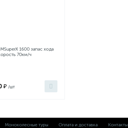
TER
1
R
MSuperX 1600 запас хода
корость 70км/ч
0 ₽
/шт
Моноколесные туры
Оплата и доставка
Контакты