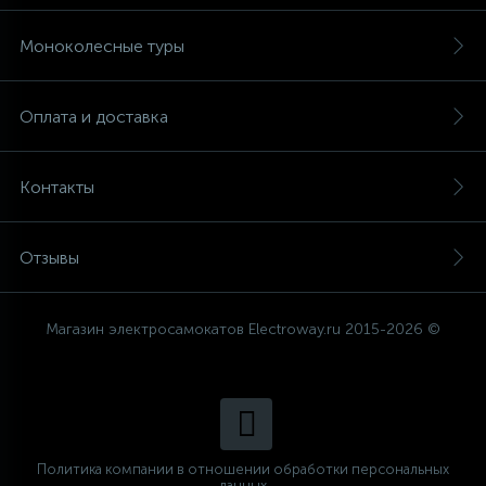
ДЕТСКИЕ
INMOTION
Моноколесные туры
2
ДЛЯ ГОРОДА
GOTWAY
Оплата и доставка
4
FASTWHEEL
ЗИМНИЕ
Контакты
3
1
МОЩНЫЕ
KINGSONG
Отзывы
3
С СИДЕНЬЕМ
Магазин электросамокатов Electroway.ru 2015-2026 ©
Политика компании в отношении обработки персональных
данных