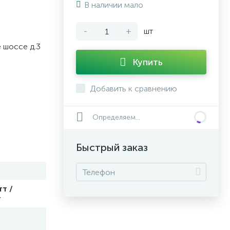
В наличии мало
-
+
шт
 шоссе д.3
Купить
Добавить к сравнению
Определяем...
Быстрый заказ
т /
т