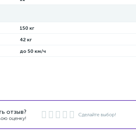
150 кг
TER
42 кг
1
R
до 50 км/ч
ть отзыв?
Сделайте выбор!
вою оценку!