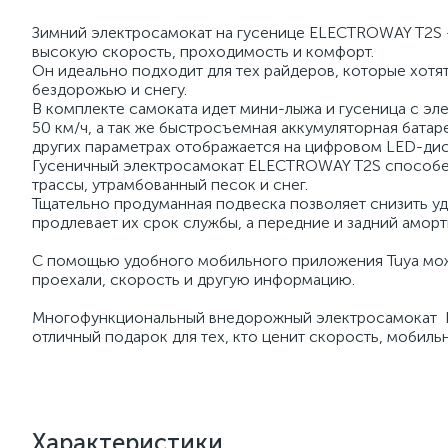
Зимний электросамокат на гусенице ELECTROWAY T2S -
высокую скорость, проходимость и комфорт.
Он идеально подходит для тех райдеров, которые хотят
бездорожью и снегу.
В комплекте самоката идет мини-лыжа и гусеница с эл
50 км/ч, а так же быстросъемная аккумуляторная бата
других параметрах отображается на цифровом LED-дис
Гусеничный электросамокат ELECTROWAY T2S способен 
трассы, утрамбованный песок и снег.
Тщательно продуманная подвеска позволяет снизить у
продлевает их срок службы, а передние и задний амор
С помощью удобного мобильного приложения Tuya мож
проехали, скорость и другую информацию.
Многофункциональный внедорожный электросамокат EL
отличный подарок для тех, кто ценит скорость, мобил
Характеристики