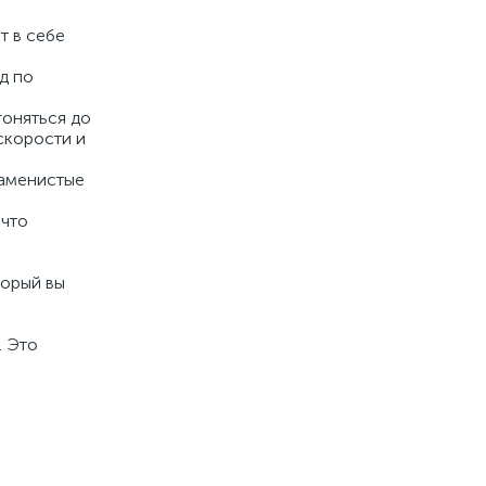
т в себе
д по
гоняться до
скорости и
каменистые
 что
торый вы
. Это