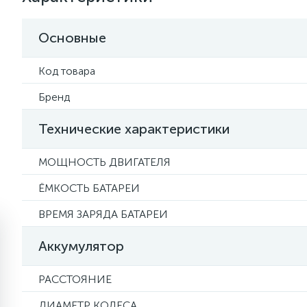
Основные
Код товара
Бренд
Технические характеристики
МОЩНОСТЬ ДВИГАТЕЛЯ
ЁМКОСТЬ БАТАРЕИ
ВРЕМЯ ЗАРЯДА БАТАРЕИ
ГИРОСКУТЕРЫ
ЗАПЧАСТИ
МОНОКОЛЕСА
СИГВЕИ
ЭЛЕКТРОСАМОКАТЫ
ЭЛЕКТРОСКЕЙТЫ
10 дюймов
GOTWAY
Аккумулятор
16
2
3
1
1
РАССТОЯНИЕ
10 дюймов
ДЛЯ ГИРОСКУТЕРОВ
Airwheel
Airwheel
ДЛЯ НАЧИНАЮЩИХ
ELECTROWAY
SMART BALA
LUFFY
ДИАМЕТР КОЛЕСА