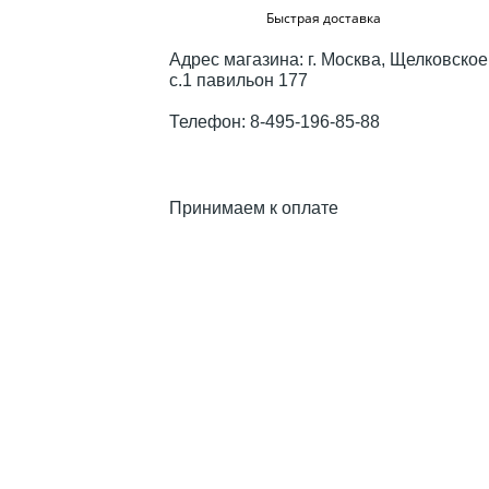
Быстрая доставка
в
Адрес магазина: г. Москва, Щелковское
с.1 павильон 177
Телефон: 8-495-196-85-88
ANCE
Принимаем к оплате
TER
1
ER